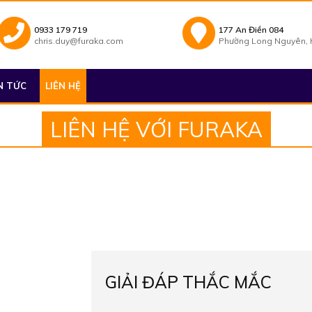
0933 179 719
177 An Điền 084
chris.duy@furaka.com
Phường Long Nguyên, H
N TỨC
LIÊN HỆ
LIÊN HỆ VỚI FURAKA
GIẢI ĐÁP THẮC MẮC