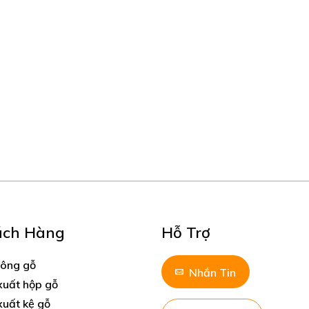
ách Hàng
Hỗ Trợ
công gỗ
Nhắn Tin
xuất hộp gỗ
xuất kệ gỗ