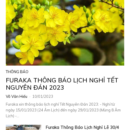
THÔNG BÁO
FURAKA THÔNG BÁO LỊCH NGHỈ TẾT
NGUYÊN ĐÁN 2023
Võ Văn Hiếu
-
10/01/2023
Furaka xin thông báo lịch nghỉ Tết Nguyên Đán 2023: - Nghỉ từ
ngày 15/01/2023 (24 Âm Lịch) đến ngày 29/01/2023 (Mùng 8 Âm
Lịch) -...
Furaka Thông Báo Lịch Nghỉ Lễ 30/4