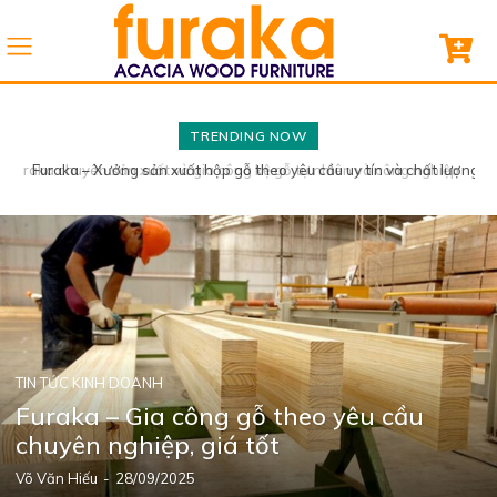
TRENDING NOW
Furaka – Xưởng sản xuất hộp gỗ theo yêu cầu uy tín và chất lượng
TIN TỨC KINH DOANH
Furaka – Gia công gỗ theo yêu cầu
chuyên nghiệp, giá tốt
Võ Văn Hiếu
-
28/09/2025