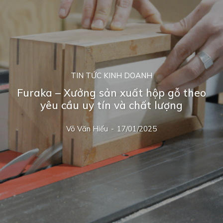
TIN TỨC KINH DOANH
Furaka – Xưởng sản xuất hộp gỗ theo
yêu cầu uy tín và chất lượng
Võ Văn Hiếu
-
17/01/2025