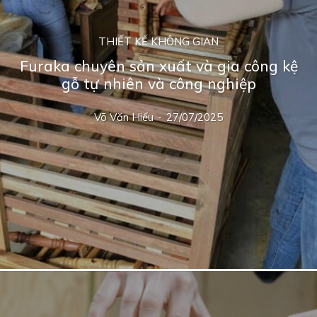
THIẾT KẾ KHÔNG GIAN
Furaka chuyên sản xuất và gia công kệ
gỗ tự nhiên và công nghiệp
Võ Văn Hiếu
-
27/07/2025