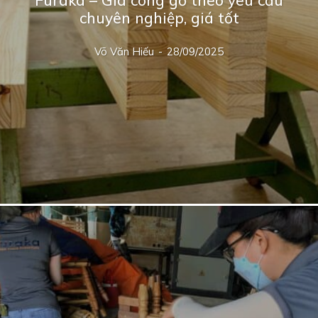
Furaka – Gia công gỗ theo yêu cầu
chuyên nghiệp, giá tốt
Võ Văn Hiếu
-
28/09/2025