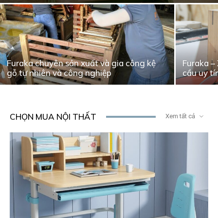
Furaka chuyên sản xuất và gia công kệ
Furaka –
gỗ tự nhiên và công nghiệp
cầu uy tí
CHỌN MUA NỘI THẤT
Xem tất cả