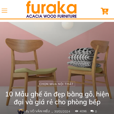
CHỌN MUA NỘI THẤT
10 Mẫu ghế ăn đẹp bằng gỗ, hiện
đại và giá rẻ cho phòng bếp
By
VÕ VĂN HIẾU
-
4096
30/01/2024
0