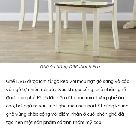
Ghế ăn trắng D96 thanh lịch
Ghế D96 được làm từ gỗ keo với màu hạt gỗ sáng và các
vân gỗ tự nhiên nổi bật. Sau khi gia công, chà nhẵn, ghế
được sơn phủ PU 5 lớp nên rất bóng mịn. Lưng
ghế ăn
cao, hơi ngả ra sau, mặt ghế màu nâu nổi bật cùng khung
ghế vững chắc cộng với điểm nhấn ở cuối chân ghế đã
tạo nên một sản phẩm có tính thẩm mỹ cao.