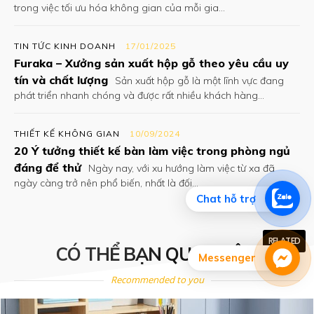
trong việc tối ưu hóa không gian của mỗi gia...
TIN TỨC KINH DOANH
17/01/2025
Furaka – Xưởng sản xuất hộp gỗ theo yêu cầu uy
tín và chất lượng
Sản xuất hộp gỗ là một lĩnh vực đang
phát triển nhanh chóng và được rất nhiều khách hàng...
THIẾT KẾ KHÔNG GIAN
10/09/2024
20 Ý tưởng thiết kế bàn làm việc trong phòng ngủ
đáng để thử
Ngày nay, với xu hướng làm việc từ xa đã
ngày càng trở nên phổ biến, nhất là đối...
Chat hỗ trợ
RELATED
CÓ THỂ BẠN QUAN TÂM
Messenger
Recommended to you