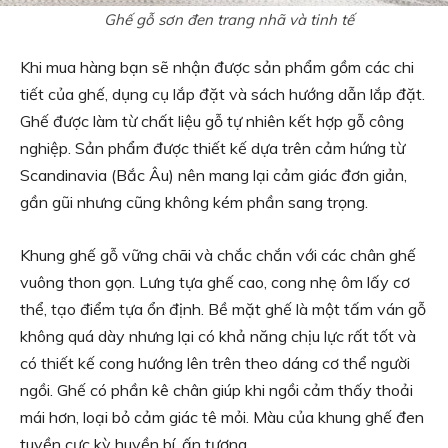
Ghế gỗ sơn đen trang nhã và tinh tế
Khi mua hàng bạn sẽ nhận được sản phẩm gồm các chi
tiết của ghế, dụng cụ lắp đặt và sách hướng dẫn lắp đặt.
Ghế được làm từ chất liệu gỗ tự nhiên kết hợp gỗ công
nghiệp. Sản phẩm được thiết kế dựa trên cảm hứng từ
Scandinavia (Bắc Âu) nên mang lại cảm giác đơn giản,
gần gũi nhưng cũng không kém phần sang trọng.
Khung ghế gỗ vững chãi và chắc chắn với các chân ghế
vuông thon gọn. Lưng tựa ghế cao, cong nhẹ ôm lấy cơ
thể, tạo điểm tựa ổn định. Bề mặt ghế là một tấm ván gỗ
không quá dày nhưng lại có khả năng chịu lực rất tốt và
có thiết kế cong hướng lên trên theo dáng cơ thể người
ngồi. Ghế có phần kê chân giúp khi ngồi cảm thấy thoải
mái hơn, loại bỏ cảm giác tê mỏi. Màu của khung ghế đen
tuyền cực kỳ huyền bí, ấn tượng.