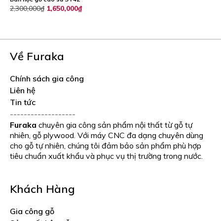
Giá
Giá
2,300,000
₫
1,650,000
₫
gốc
hiện
là:
tại
2,300,000₫.
là:
1,650,000₫.
Về Furaka
Chính sách gia công
Liên hệ
Tin tức
-------------------
Furaka
chuyên gia công sản phẩm nội thất từ gỗ tự
nhiên, gỗ plywood. Với máy CNC đa dạng chuyên dùng
cho gỗ tự nhiên, chúng tôi đảm bảo sản phẩm phù hợp
tiêu chuẩn xuất khẩu và phục vụ thị trường trong nước.
Khách Hàng
Gia công gỗ