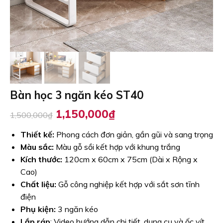
Bàn học 3 ngăn kéo ST40
Giá
Giá
1,150,000
₫
1,500,000
₫
gốc
hiện
là:
tại
Thiết kế:
Phong cách đơn giản, gần gũi và sang trọng
1,500,000₫.
là:
Màu sắc:
Màu gỗ sồi kết hợp với khung trắng
1,150,000₫.
Kích thước:
120cm x 60cm x 75cm (Dài x Rộng x
Cao)
Chất liệu:
Gỗ công nghiệp kết hợp với sắt sơn tĩnh
điện
Phụ kiện:
3 ngăn kéo
Lắp ráp
: Video hướng dẫn chi tiết, dụng cụ và ốc vít