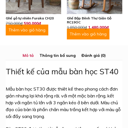
Ghế gỗ tự nhiên Furaka CH20
Ghế Bập Bênh Thư Giãn Gỗ
RC19OC
Giá
Giá
750,000
₫
590,000
₫
Giá
Giá
1,850,000
₫
1,480,000
₫
gốc
hiện
Thêm vào giỏ hàng
gốc
hiện
Thêm vào giỏ hàng
là:
tại
là:
tại
750,000₫.
là:
1,850,000₫.
là:
590,000₫.
1,480,000
Mô tả
Thông tin bổ sung
Đánh giá (0)
Thiết kế của mẫu bàn học ST40
Mẫu bàn học ST30 được thiêt kế theo phong cách đơn
giản nhưng lại khá rộng rãi, với một mặc bàn rộng, kết
hợp với ngăn tủ lớn với 3 ngăn kéo ở bên dưới. Màu chủ
đạo của bàn là phần chân màu trắng kết hợp với màu gỗ
sồi đầy sang trọng.