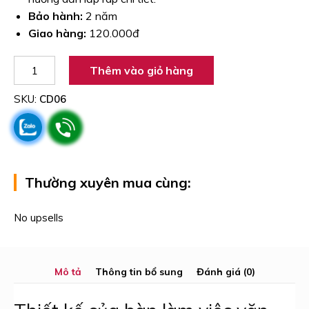
Bảo hành:
2 năm
Giao hàng:
120.000đ
Bàn
Thêm vào giỏ hàng
làm
việc
SKU:
CD06
văn
phòng
đa
năng
CD06
số
Thường xuyên mua cùng:
lượng
Mô tả
Thông tin bổ sung
Đánh giá (0)