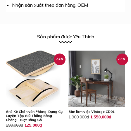
Nhận sản xuất theo đơn hàng, OEM
Sản phẩm được Yêu Thích
-34%
-18%
Ghế Kê Chân văn Phòng, Dụng Cụ
Bàn làm việc Vintage CD01
Luyện Tập Giữ Thăng Bằng
1,900,000
₫
1,550,000
₫
Chống Trượt Bằng Gỗ
Giá
Giá
190,000
₫
125,000
₫