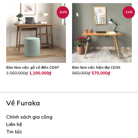
gốc
hiện
là:
tại
-24%
-34%
190,000₫.
là:
125,000₫.
Bàn làm việc gỗ cổ điển CD07
Bàn làm việc hiện đại CD30
Giá
Giá
Giá
Giá
1,560,000
₫
1,190,000
₫
860,000
₫
570,000
₫
gốc
hiện
gốc
hiện
là:
tại
là:
tại
1,560,000₫.
là:
860,000₫.
là:
1,190,000₫.
570,000₫.
Về Furaka
Chính sách gia công
Liên hệ
Tin tức