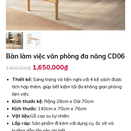
Bàn làm việc văn phòng đa năng CD06
Giá
Giá
1,650,000
₫
1,800,000
₫
gốc
hiện
là:
tại
Thiết kế:
Sang trọng và tiện nghi với 4 kệ sách được
1,800,000₫.
là:
tích hợp thêm, giúp tiết kiệm tối đa không gian phòng
1,650,000₫.
làm việc.
Kích thước kệ:
Rộng 28cm x Dài 70cm
Kích thước:
140cm x 70cm x 76cm
Vật liệu:
Gỗ cao su tự nhiên.
Lắp ráp:
Sản phẩm đi kèm với dụng cụ, ốc vít và
hướng dẫn lắp ráp chi tiết.