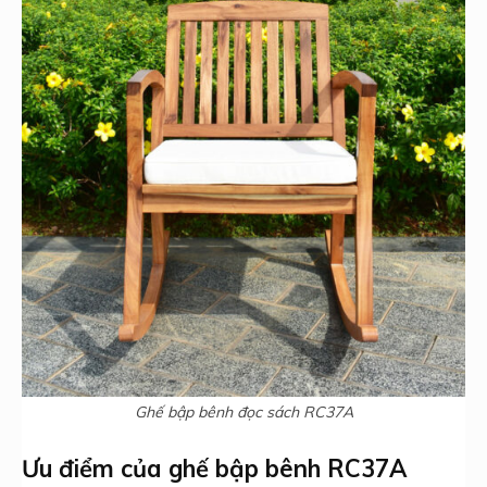
Ghế bập bênh đọc sách RC37A
Ưu điểm của ghế bập bênh RC37A