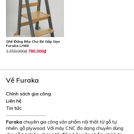
Ghế Đứng Bếp Cho Bé Gấp Gọn
Furaka LH68
Giá
Giá
1,350,000
₫
780,000
₫
gốc
hiện
là:
tại
1,350,000₫.
là:
780,000₫.
Về Furaka
Chính sách gia công
Liên hệ
Tin tức
-------------------
Furaka
chuyên gia công sản phẩm nội thất từ gỗ tự
nhiên, gỗ plywood. Với máy CNC đa dạng chuyên dùng