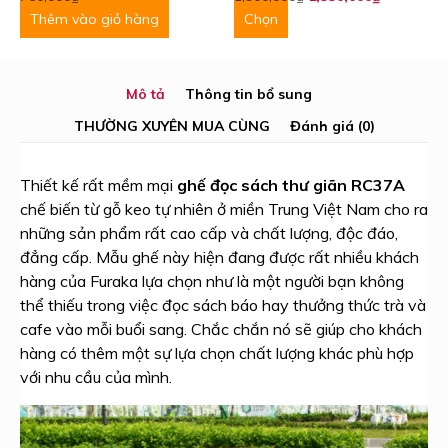
gốc
hiện
Thêm vào giỏ hàng
Chọn
là:
tại
750,000₫.
là:
590,000₫.
Mô tả
Thông tin bổ sung
THƯỜNG XUYÊN MUA CÙNG
Đánh giá (0)
Thiết kế rất mềm mại
ghế đọc sách thư giãn
RC37A
chế biến từ gỗ keo tự nhiên ở miền Trung Việt Nam cho ra
những sản phẩm rất cao cấp và chất lượng, độc đáo,
đẳng cấp. Mẫu ghế này hiện đang được rất nhiều khách
hàng của Furaka lựa chọn như là một người bạn không
thể thiếu trong việc đọc sách báo hay thưởng thức trà và
cafe vào mỗi buổi sang. Chắc chắn nó sẽ giúp cho khách
hàng có thêm một sự lựa chọn chất lượng khác phù hợp
với nhu cầu của mình.