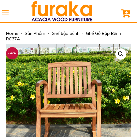
Home
Sản Phẩm
Ghế bập bênh
Ghế Gỗ Bập Bênh
RC37A
-36%