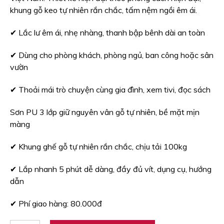
khung gỗ keo tự nhiên rắn chắc, tấm nệm ngồi êm ái.
✔ Lắc lư êm ái, nhẹ nhàng, thanh bập bênh dài an toàn
✔ Dùng cho phòng khách, phòng ngủ, ban công hoặc sân
vườn
✔ Thoải mái trò chuyện cùng gia đình, xem tivi, đọc sách
Sơn PU 3 lớp giữ nguyên vân gỗ tự nhiên, bề mặt mịn
màng
✔ Khung ghế gỗ tự nhiên rắn chắc, chịu tải 100kg
✔ Lắp nhanh 5 phút dễ dàng, đầy đủ vít, dụng cụ, hướng
dẫn
✔ Phí giao hàng: 80.000đ