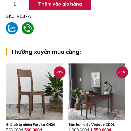
Ghế
Thêm vào giỏ hàng
Gỗ
Bập
SKU:
RC37A
Bênh
RC37A
số
lượng
Thường xuyên mua cùng:
-21%
-18%
Ghế gỗ tự nhiên Furaka CH20
Bàn làm việc Vintage CD01
Giá
Giá
750,000
₫
590,000
₫
1,900,000
₫
1,550,000
₫