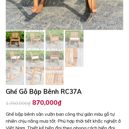
Ghế Gỗ Bập Bênh RC37A
Giá
Giá
870,000
₫
1,350,000
₫
gốc
hiện
là:
tại
Ghế bập bênh sân vườn ban công thư giãn màu gỗ tự
1,350,000₫.
là:
nhiên chịu nắng mưa tốt. Phù hợp thời tiết khắc nghiệt ở
870,000₫.
Việt Nam. Thiết kế hiện đại theo phong cách hiện đại,