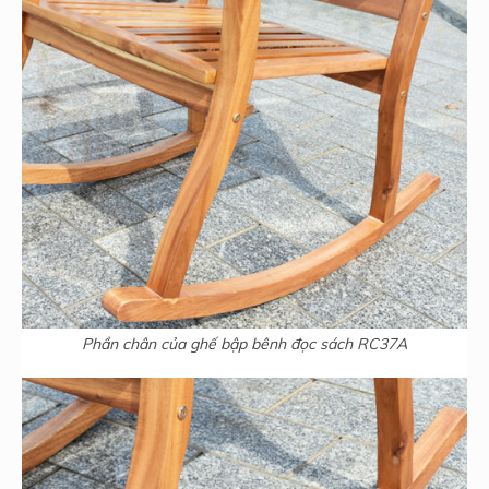
Phần chân của ghế bập bênh đọc sách RC37A