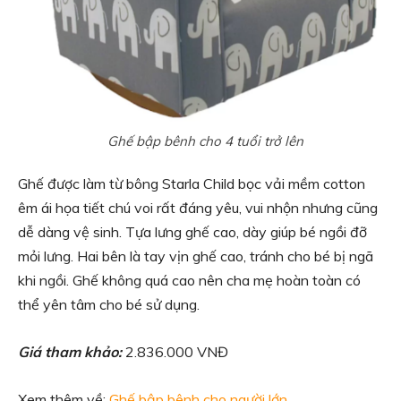
Ghế bập bênh cho 4 tuổi trở lên
Ghế được làm từ bông Starla Child bọc vải mềm cotton
êm ái họa tiết chú voi rất đáng yêu, vui nhộn nhưng cũng
dễ dàng vệ sinh. Tựa lưng ghế cao, dày giúp bé ngồi đỡ
mỏi lưng. Hai bên là tay vịn ghế cao, tránh cho bé bị ngã
khi ngồi. Ghế không quá cao nên cha mẹ hoàn toàn có
thể yên tâm cho bé sử dụng.
Giá tham khảo:
2.836.000 VNĐ
Xem thêm về:
Ghế bập bênh cho người lớn