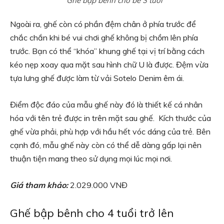
Ghế bập bênh cho bé 3 tuổi
Ngoài ra, ghế còn có phần đệm chân ở phía trước để
chắc chắn khi bé vui chơi ghế không bị chồm lên phía
trước. Bạn có thể “khóa” khung ghế tại vị trí bằng cách
kéo nẹp xoay qua mặt sau hình chữ U là được. Đệm vừa
tựa lưng ghế được làm từ vải Sotelo Denim êm ái.
Điểm độc đáo của mẫu ghế này đó là thiết kế cá nhân
hóa với tên trẻ được in trên mặt sau ghế. Kích thước của
ghế vừa phải, phù hợp với hầu hết vóc dáng của trẻ. Bên
cạnh đó, mẫu ghế này còn có thể dễ dàng gấp lại nên
thuận tiện mang theo sử dụng mọi lúc mọi nơi.
Giá tham khảo:
2.029.000 VNĐ
Ghế bập bênh cho 4 tuổi trở lên