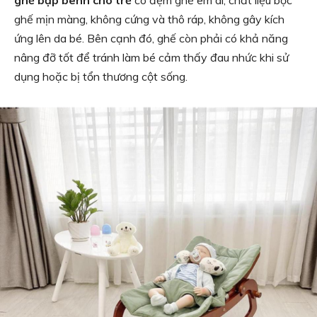
ghế bập bênh cho trẻ
có đệm ghế êm ái, chất liệu bọc
ghế mịn màng, không cứng và thô ráp, không gây kích
ứng lên da bé. Bên cạnh đó, ghế còn phải có khả năng
nâng đỡ tốt để tránh làm bé cảm thấy đau nhức khi sử
dụng hoặc bị tổn thương cột sống.