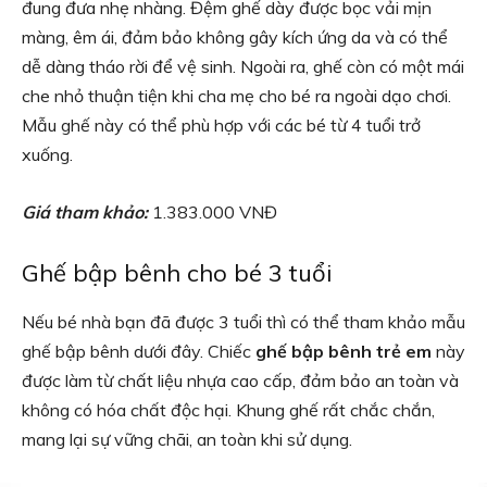
đung đưa nhẹ nhàng. Đệm ghế dày được bọc vải mịn
màng, êm ái, đảm bảo không gây kích ứng da và có thể
dễ dàng tháo rời để vệ sinh. Ngoài ra, ghế còn có một mái
che nhỏ thuận tiện khi cha mẹ cho bé ra ngoài dạo chơi.
Mẫu ghế này có thể phù hợp với các bé từ 4 tuổi trở
xuống.
Giá tham khảo:
1.383.000 VNĐ
Ghế bập bênh cho bé 3 tuổi
Nếu bé nhà bạn đã được 3 tuổi thì có thể tham khảo mẫu
ghế bập bênh dưới đây. Chiếc
ghế bập bênh trẻ em
này
được làm từ chất liệu nhựa cao cấp, đảm bảo an toàn và
không có hóa chất độc hại. Khung ghế rất chắc chắn,
mang lại sự vững chãi, an toàn khi sử dụng.