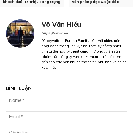
khách dưới 15 triệu sang trọng
văn phòng đẹp & độc đáo
Võ Văn Hiếu
https://furaka.vn
"Copywriter - Furaka Furniture" - Với nhiều năm
hoạt động trong lĩnh vực nội thất, sự hỗ trợ nhiệt
tình từ đội ngũ kỹ thuật cũng như phát triển sản
phẩm của công ty Furaka Furniture. Tôi sẽ đem
đến cho các bạn những thông tin phù hợp và chính
xác nhất.
BÌNH LUẬN
Na
Ema
We