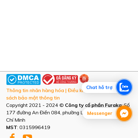
CHỨNG THỰC
Chat hỗ trợ
Thông tin nhãn hàng hóa
|
Điều khoản dịch vụ
|
Chính
sách bảo mật thông tin
Copyright 2021 - 2024 ©
Công ty cổ phần Furaka
: Số
177 đường An Điền 084, phường Long Nguyên, Tp Hồ
Messenger
Chí Minh
MST
: 0315996419