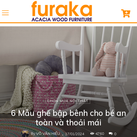
CHỌN MUA NỘI THẤT
6 Mẫu ghế bập bênh cho bé an
toàn và thoải mái
By
VÕ VĂN HIẾU
-
4760
17/01/2024
0