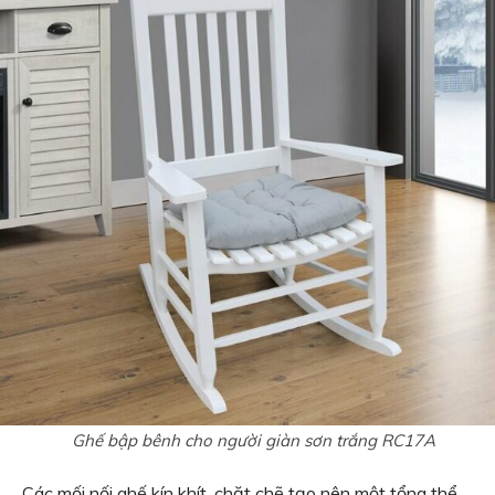
Ghế bập bênh cho người giàn sơn trắng RC17A
Các mối nối ghế kín khít, chặt chẽ tạo nên một tổng thể