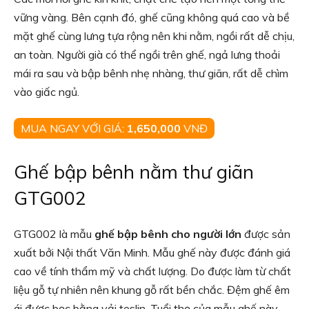
vững vàng. Bên cạnh đó, ghế cũng không quá cao và bề
mặt ghế cùng lưng tựa rộng nên khi nằm, ngồi rất dễ chịu,
an toàn. Người già có thể ngồi trên ghế, ngả lưng thoải
mái ra sau và bập bênh nhẹ nhàng, thư giãn, rất dễ chìm
vào giấc ngủ.
MUA NGAY VỚI GIÁ:
1,650,000
VNĐ
Ghế bập bênh nằm thư giãn
GTG002
GTG002 là mẫu
ghế bập bênh cho người lớn
được sản
xuất bởi Nội thất Văn Minh. Mẫu ghế này được đánh giá
cao về tính thẩm mỹ và chất lượng. Do được làm từ chất
liệu gỗ tự nhiên nên khung gỗ rất bền chắc. Đệm ghế êm
ái được bọc bằng vải teslin. Tuổi thọ của mẫu ghế này