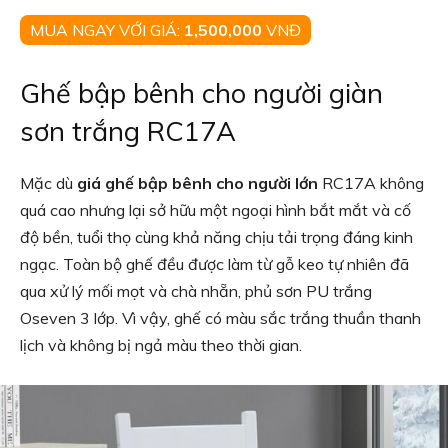
MUA NGAY VỚI GIÁ:
1,500,000
VNĐ
Ghế bập bênh cho người giàn
sơn trắng RC17A
Mặc dù
giá ghế bập bênh cho người lớn
RC17A không
quá cao nhưng lại sở hữu một ngoại hình bắt mắt và cố
độ bền, tuổi thọ cùng khả năng chịu tải trọng đáng kinh
ngạc. Toàn bộ ghế đều được làm từ gỗ keo tự nhiên đã
qua xử lý mối mọt và chà nhẵn, phủ sơn PU trắng
Oseven 3 lớp. Vì vậy, ghế có màu sắc trắng thuần thanh
lịch và không bị ngả màu theo thời gian.