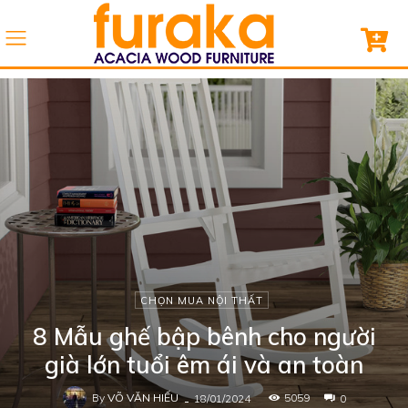
CHỌN MUA NỘI THẤT
8 Mẫu ghế bập bênh cho người
già lớn tuổi êm ái và an toàn
By
VÕ VĂN HIẾU
-
5059
18/01/2024
0