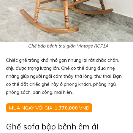
Ghế bập bênh thư giãn Vintage RC71A
Chiếc ghế trông khá nhỏ gọn nhưng lại rất chắc chắn,
chịu được trọng lượng lớn. Ghế có thể đung đưa nhẹ
nhàng giúp người ngồi cảm thấy thả lỏng, thư thái. Bạn
có thể đặt chiếc ghế này ở phòng khách, phòng ngủ,
phòng sách, ban công, mái hiên,..
MUA NGAY VỚI GIÁ:
1,770,000
VNĐ
Ghế sofa bập bênh êm ái