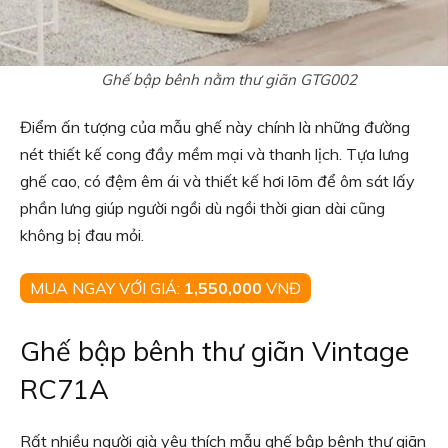
Ghế bập bênh nằm thư giãn GTG002
Điểm ấn tượng của mẫu ghế này chính là những đường
nét thiết kế cong đầy mềm mại và thanh lịch. Tựa lưng
ghế cao, có đệm êm ái và thiết kế hơi lõm để ôm sát lấy
phần lưng giúp người ngồi dù ngồi thời gian dài cũng
không bị đau mỏi.
MUA NGAY VỚI GIÁ:
1,550,000
VNĐ
Ghế bập bênh thư giãn Vintage
RC71A
Rất nhiều người già yêu thích mẫu ghế bập bênh thư giãn