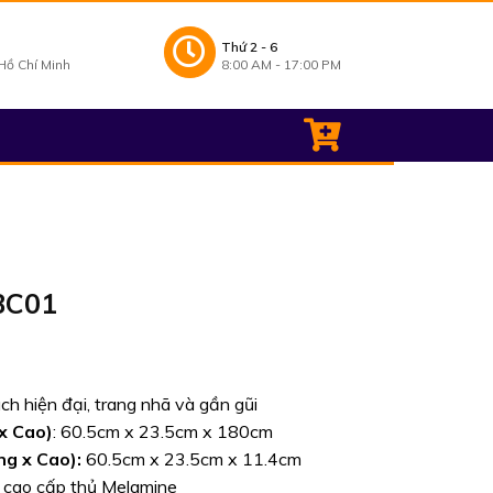
Thứ 2 - 6
ồ Chí Minh
8:00 AM - 17:00 PM
BC01
iá
iện
ại
h hiện đại, trang nhã và gần gũi
à:
 x Cao)
: 60.5cm x 23.5cm x 180cm
85,000₫.
ng x Cao):
60.5cm x 23.5cm x 11.4cm
 cao cấp thủ Melamine