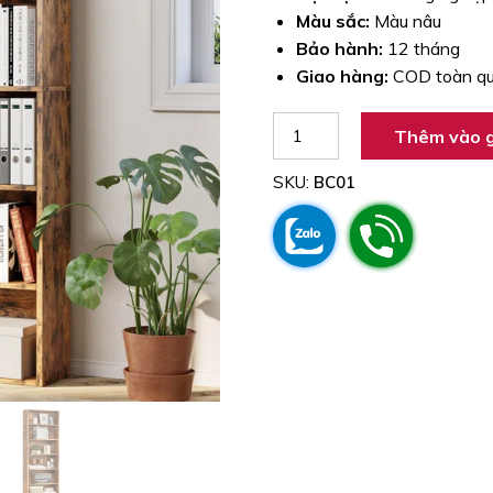
Màu sắc:
Màu nâu
Bảo hành:
12 tháng
Giao hàng:
COD toàn q
Kệ
Thêm vào g
sách
6
SKU:
BC01
tầng
BC01
số
lượng