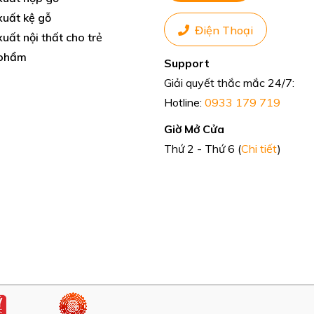
xuất kệ gỗ
Điện Thoại
uất nội thất cho trẻ
phẩm
Support
Giải quyết thắc mắc 24/7:
Hotline:
0933 179 719
Giờ Mở Cửa
Thứ 2 - Thứ 6 (
Chi tiết
)