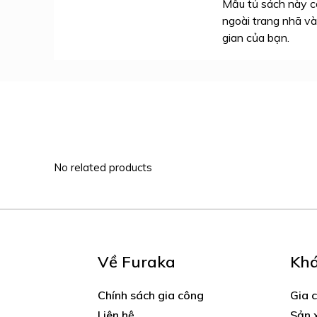
Mẫu tủ sách này c
ngoài trang nhã v
gian của bạn.
Về Furaka
Kh
Chính sách gia công
Gia 
Liên hệ
Sản 