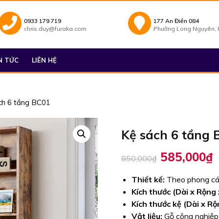
0933 179 719
177 An Điền 084
chris.duy@furaka.com
Phường Long Nguyên, H
N TỨC
LIÊN HỆ
ch 6 tầng BC01
Kệ sách 6 tầng 
Giá
G
585,000
₫
850,000
₫
gốc
h
là:
t
Thiết kế:
Theo phong các
850,000₫.
l
Kích thước (Dài x Rộng
5
Kích thước kệ (Dài x Rộ
Vật liệu:
Gỗ công nghiệp