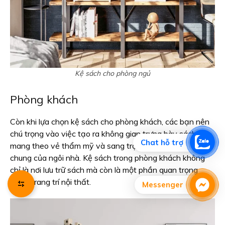
Kệ sách cho phòng ngủ
Phòng khách
Còn khi lựa chọn kệ sách cho phòng khách, các bạn nên
chú trọng vào việc tạo ra không gian trưng bày sách,
Chat hỗ trợ
mang theo vẻ thẩm mỹ và sang trọng cho không gian
chung của ngôi nhà. Kệ sách trong phòng khách không
chỉ là nơi lưu trữ sách mà còn là một phần quan trọng
trong trang trí nội thất.
Messenger