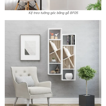
Kệ treo tường góc bằng gỗ BF05