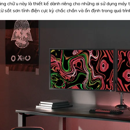
ng chữ u này là thiết kế dành riêng cho những ai sử dụng máy 
từ sắt sơn tĩnh điện cực kỳ chắc chắn và ổn định trong quá trìn