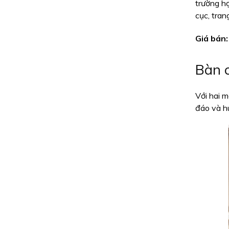
trường h
cục, tran
Giá bán:
Bàn 
Với hai 
đáo và hu