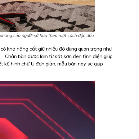
 phòng của người sở hữu theo một cách độc đáo
 có khả năng cất giữ nhiều đồ dùng quan trọng như
m,… Chân bàn được làm từ sắt sơn đen tĩnh điện giúp
iết kế hình chữ U đơn giản, mẫu bàn này sẽ giúp