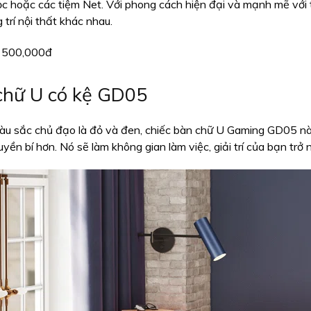
ọc hoặc các tiệm Net. Với phong cách hiện đại và mạnh mẽ với
g trí nội thất khác nhau.
500,000đ
chữ U có kệ GD05
màu sắc chủ đạo là đỏ và đen, chiếc bàn chữ U Gaming GD05 n
yền bí hơn. Nó sẽ làm không gian làm việc, giải trí của bạn tr