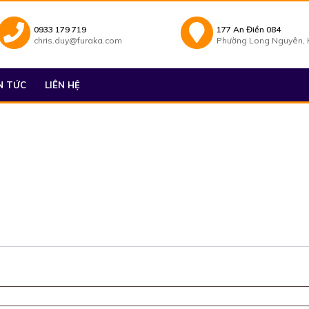
0933 179 719
177 An Điền 084
chris.duy@furaka.com
Phường Long Nguyên, H
N TỨC
LIÊN HỆ
t
ộc