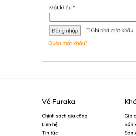
Bắt
Mật khẩu
*
buộc
Ghi nhớ mật khẩu
Đăng nhập
Quên mật khẩu?
Về Furaka
Kh
Chính sách gia công
Gia 
Liên hệ
Sản 
Tin tức
Sản 