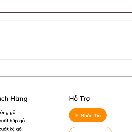
ách Hàng
Hỗ Trợ
công gỗ
Nhắn Tin
xuất hộp gỗ
xuất kệ gỗ